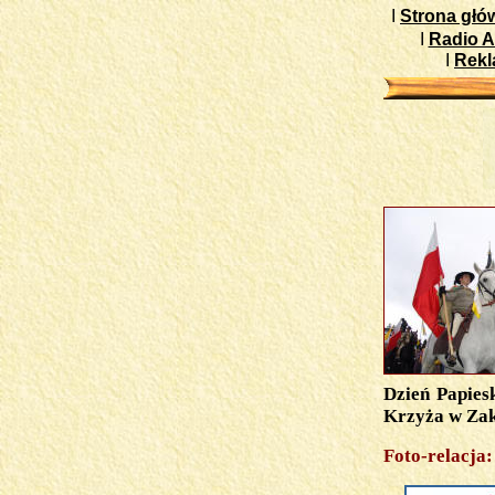
I
Strona głó
I
Radio A
I
Rek
Dzień Papiesk
Krzyża w Za
Foto-relacja: