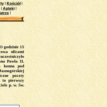
ty
I
Kościół
I
I
Aptek
i
I
atrze
I
O godzinie 15
cowa ulicami
uczestniczyło
ana Pawła II.
ia konna pod
asnogórskiej
iczne poczty
ł to pierwszy
iele p. w. Św.