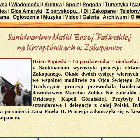
wna
I
Wiadomości
I
Kultura
I
Sport
I
Pogoda
I
Turystyka
I
Nar
lex
I
Głos Ameryki
I
Z peryskopu...
I
DH Zakopane
I
Telefony
lama
I
Ogłoszenia
I
Muzyka
I
Video
I
Galeria
I
Archiwum
I
O W
Dzień Papieski – 16 października – niedziela.
z Sanktuarium wyruszyła procesja różań
Zakopanego. Około dwóch tysięcy wiernych 
we wspólnej modlitwie za Ojca Świętego J
Tradycyjnie procesji przewodziła bander
dowództwem Marcina Zubka. Nie zabrakło J
Orkiestry, Kapeli Góralskiej. Przybyły l
sztandarowe i delegacje z całej Polski. By
i po śmierci Jana Pawła II. Procesja zakończyła się w kośc
kopanem.