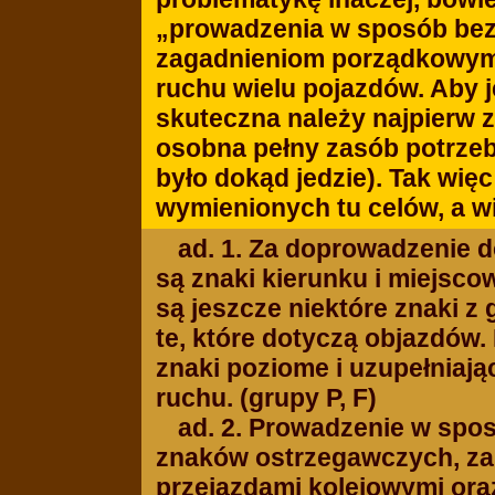
„prowadzenia w sposób bezp
zagadnieniom porządkowym, c
ruchu wielu pojazdów. Aby 
skuteczna należy najpierw 
osobna pełny zasób potrze
było dokąd jedzie). Tak więc
wymienionych tu celów, a w
ad. 1. Za doprowadzenie 
są znaki kierunku i miejsco
są jeszcze niektóre znaki z
te, które dotyczą objazdów.
znaki poziome i uzupełniaj
ruchu. (grupy P, F)
ad. 2. Prowadzenie w spos
znaków ostrzegawczych, za
przejazdami kolejowymi oraz 