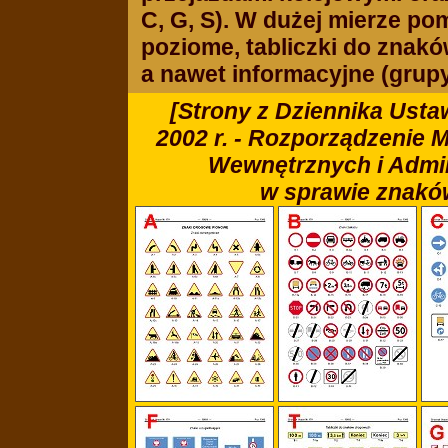
C, G, S). W dużej mierze p
poziome, tabliczki do znakó
a nawet informacyjne (grupy 
[Strony z Dziennika Usta
2002 r. - Rozporządzenie M
Wewnętrznych i Adminis
w sprawie znakó