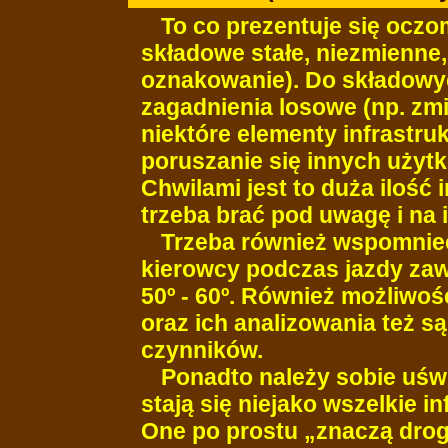
To co prezentuje się oczo
składowe stałe, niezmienne, 
oznakowanie). Do składowy
zagadnienia losowe (np. zm
niektóre elementy infrastruk
poruszanie się innych użytk
Chwilami jest to duża ilość i
trzeba brać pod uwagę i na
Trzeba również wspomnieć
kierowcy podczas jazdy zaw
50º - 60º. Również możliwoś
oraz ich analizowania też s
czynników.
Ponadto należy sobie uśw
stają się niejako wszelkie 
One po prostu „znaczą drogę