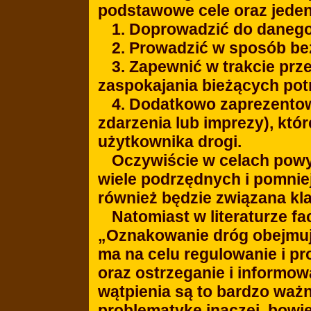
podstawowe cele oraz jeden
1. Doprowadzić do danego
2. Prowadzić w sposób be
3. Zapewnić w trakcie prz
zaspokajania bieżących pot
4. Dodatkowo zaprezentow
zdarzenia lub imprezy), kt
użytkownika drogi.
Oczywiście w celach powy
wiele podrzędnych i pomnie
również będzie związana kl
Natomiast w literaturze f
„Oznakowanie dróg obejmuj
ma na celu regulowanie i p
oraz ostrzeganie i informo
wątpienia są to bardzo ważn
problematykę inaczej, bowi