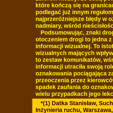
które kończą się na granica
podlegać już innym regułom?
najprzeróżniejsze błędy w
nadmiary, wśród nieścisłośc
Podsumowując, znaki dro
otoczeniem drogi to jedna z
informacji wizualnej. To is
wizualnych mających wpływ 
to zestaw komunikatów, wśr
informacji utraciła swoją ro
oznakowania pociągająca z
przeoczenia przez kierowców
spadek zaufania do oznako
wielu przypadkach jego lek
*(1) Datka Stanisław, Suc
Inżynieria ruchu, Warszawa