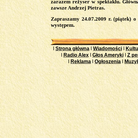
zarazem reżyser w spektaklu. Główn
zawsze Andrzej Pietras.
Zapraszamy 24.07.2009 r. (piątek) o 
występem.
I
Strona główna
I
Wiadomości
I
Kultu
I
Radio Alex
I
Głos Ameryki
I
Z pe
I
Reklama
I
Ogłoszenia
I
Muzy