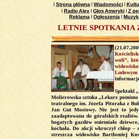
I
Strona główna
I
Wiadomości
I
Kultu
I
Radio Alex
I
Głos Ameryki
I
Z pe
Reklama
I
Ogłoszenia
I
Muzyk
LETNIE SPOTKANIA Z
(21.07.2
Kościelis
woli”, któ
widowisko
Ludowym
informacje
Spektakl 
Molierowska sztuka „Lekarz pomimo 
teatralnego im. Józefa Pitoraka z Buk
Jan Gut Mostowy. Nie jest to jedy
zaadaptowana do góralskich realiów. 
bogatych gazdów oniemiało dziewce, 
kochała. Do akcji wkroczył chłop – 
streszcza widowisko Bartłomiej Ko