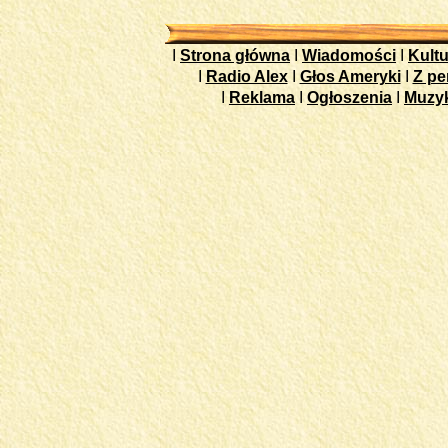
I
Strona główna
I
Wiadomości
I
Kultu
I
Radio Alex
I
Głos Ameryki
I
Z pe
I
Reklama
I
Ogłoszenia
I
Muzy