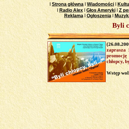
I
Strona główna
I
Wiadomości
I
Kultu
I
Radio Alex
I
Głos Ameryki
I
Z pe
Reklama
I
Ogłoszenia
I
Muzyk
Byli 
(26.08.20
zaprasza
promocję
chłopcy, b
Wstęp wol