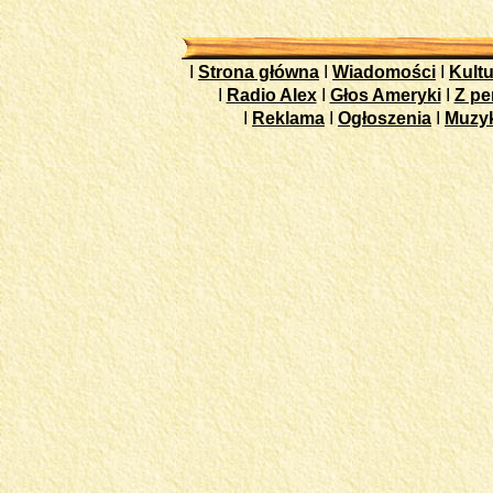
I
Strona główna
I
Wiadomości
I
Kultu
I
Radio Alex
I
Głos Ameryki
I
Z pe
I
Reklama
I
Ogłoszenia
I
Muzy