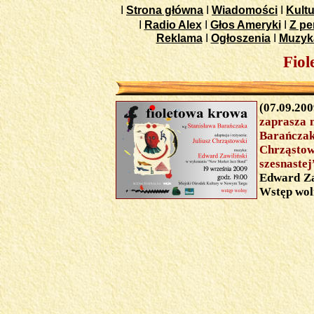
I
Strona główna
I
Wiadomości
I
Kultu
I
Radio Alex
I
Głos Ameryki
I
Z pe
Reklama
I
Ogłoszenia
I
Muzyk
Fio
(07.09.200
zaprasza 
Barańcz
Chrząsto
szesnaste
Edward Za
Wstęp wol