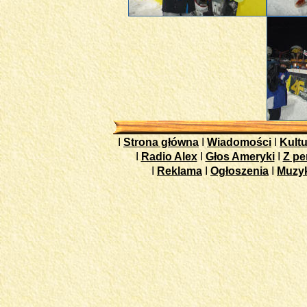
I
Strona główna
I
Wiadomości
I
Kultu
I
Radio Alex
I
Głos Ameryki
I
Z pe
I
Reklama
I
Ogłoszenia
I
Muzy