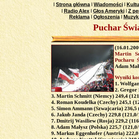
I
Strona główna
I
Wiadomości
I
Kultu
I
Radio Alex
I
Głos Ameryki
I
Z pe
Reklama
I
Ogłoszenia
I
Muzyk
Puchar Świ
(16.01.2
Martin Sc
Pucharu Ś
Adam Małys
Wyniki ko
1. Wolfgan
2. Gregor 
3. Martin Schmitt (Niemcy) 249,4 (121
4. Roman Koudelka (Czechy) 245,1 (12
5. Simon Ammann (Szwajcaria) 236,5 (
6. Jakub Janda (Czechy) 229,8 (121,0/
7. Dmitrij Wasiliew (Rosja) 229,2 (116
8. Adam Małysz (Polska) 225,7 (121,0/
9. Markus Eggenhofer (Austria) 222,0 