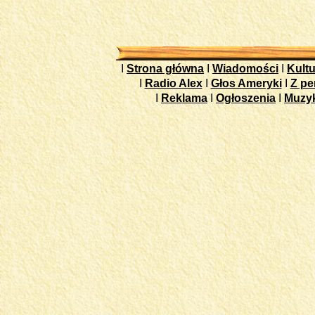
I
Strona główna
I
Wiadomości
I
Kultu
I
Radio Alex
I
Głos Ameryki
I
Z pe
I
Reklama
I
Ogłoszenia
I
Muzy