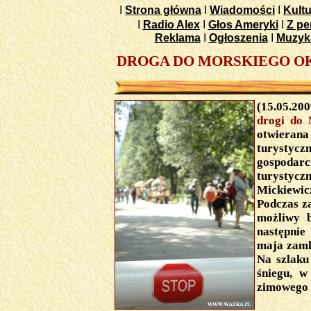
I
Strona główna
I
Wiadomości
I
Kultu
I
Radio Alex
I
Głos Ameryki
I
Z pe
Reklama
I
Ogłoszenia
I
Muzyk
DROGA DO MORSKIEGO O
(15.05.20
drogi do
otwierana 
turysty
gospodar
turystyc
Mickiewicz
Podczas z
możliwy b
następnie
maja zamk
Na szlaku
śniegu, w
zimowego (