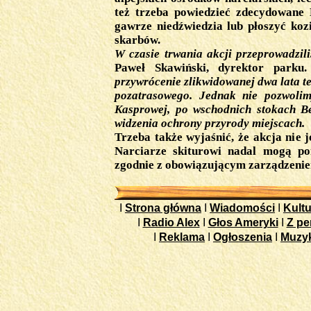
też trzeba powiedzieć zdecydowane
gawrze niedźwiedzia lub płoszyć koz
skarbów.
W czasie trwania akcji przeprowadzil
Paweł Skawiński, dyrektor park
przywrócenie zlikwidowanej dwa lata t
pozatrasowego. Jednak nie pozwolim
Kasprowej, po wschodnich stokach Be
widzenia ochrony przyrody miejscach.
Trzeba także wyjaśnić, że akcja nie j
Narciarze skiturowi nadal mogą por
zgodnie z obowiązującym zarządzeni
I
Strona główna
I
Wiadomości
I
Kultu
I
Radio Alex
I
Głos Ameryki
I
Z pe
I
Reklama
I
Ogłoszenia
I
Muzy