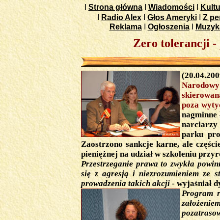
I
Strona główna
I
Wiadomości
I
Kultu
I
Radio Alex
I
Głos Ameryki
I
Z pe
Reklama
I
Ogłoszenia
I
Muzyk
Zero tolerancji 
(20.04.200
Narodowy
skierowan
poza wyty
nagminne 
narciarzy
parku pro
Zaostrzono sankcje karne, ale częśc
pieniężnej na udział w szkoleniu przy
Przestrzeganie prawa to zwykła powin
się z agresją i niezrozumieniem ze s
prowadzenia takich akcji
- wyjaśniał 
Program r
założeniem
pozatrasow