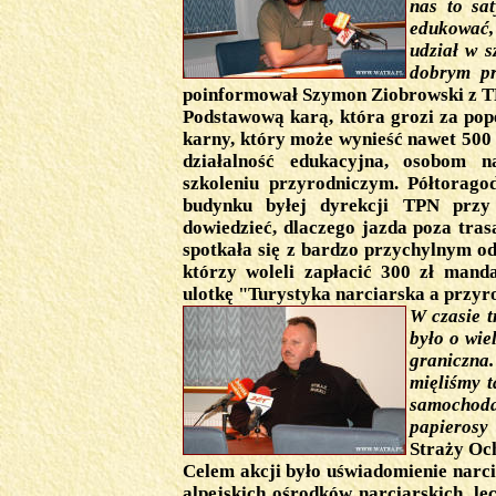
nas to sat
edukować,
udział w s
dobrym pr
poinformował
Szymon Ziobrowski z T
Podstawową karą, która grozi za pop
karny, który może wynieść nawet 500
działalność edukacyjna, osobom 
szkoleniu przyrodniczym. Półtorago
budynku byłej dyrekcji TPN przy u
dowiedzieć, dlaczego jazda poza tras
spotkała się z bardzo przychylnym odb
którzy woleli zapłacić 300 zł mand
ulotkę "Turystyka narciarska a przyr
W czasie 
było o wie
graniczn
mięliśmy t
samochoda
papierosy
Straży Oc
Celem akcji było uświadomienie narci
alpejskich ośrodków narciarskich, le