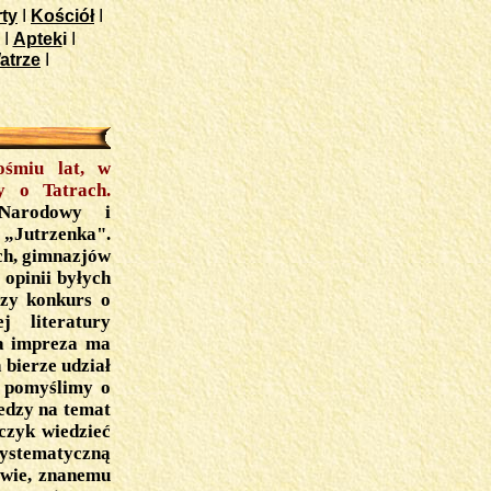
ty
I
Kościół
I
I
Aptek
i
I
atrze
I
ośmiu lat, w
y o Tatrach.
 Narodowy i
„Jutrzenka".
ch, gimnazjów
 opinii byłych
szy konkurs o
j literatury
ła impreza ma
bierze udział
y pomyślimy o
iedzy na temat
ńczyk wiedzieć
systematyczną
jwie, znanemu