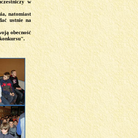
uczestniczy w
ia, natomiast
dać ustnie na
woją obecność
 konkursu".