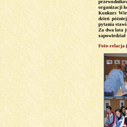
przewodnikow
organizacji 
Konkurs Wied
dzień późnie
pytania staw
Za dwa lata 
zapowiedział 
Foto-relacja
(