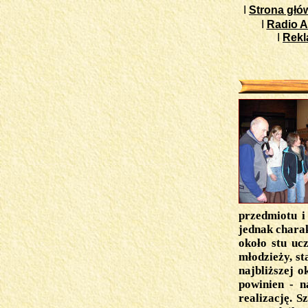
I
Strona głó
I
Radio A
I
Rek
przedmiotu i
jednak chara
około stu uc
młodzieży, st
najbliższej o
powinien - n
realizację. 