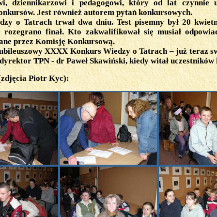
i, dziennikarzowi i pedagogowi, który od lat czynnie 
konkursów. Jest również autorem pytań konkursowych.
zy o Tatrach trwał dwa dniu. Test pisemny był 20 kwietn
j rozegrano finał. Kto zakwalifikował się musiał odpowia
iane przez Komisję Konkursową.
jubileuszowy XXXX Konkurs Wiedzy o Tatrach – już teraz s
dyrektor TPN - dr Paweł Skawiński, kiedy witał uczestników
zdjęcia Piotr Kyc):