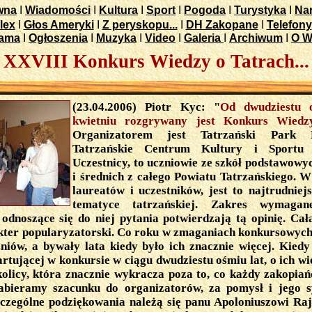
wna
I
Wiadomości
I
Kultura
I
Sport
I
Pogoda
I
Turystyka
I
Nar
lex
I
Głos Ameryki
I
Z peryskopu...
I
DH Zakopane
I
Telefony
lama
I
Ogłoszenia
I
Muzyka
I
Video
I
Galeria
I
Archiwum
I
O W
XXVIII Konkurs Wiedzy o Tatrach...
(23.04.2006) Piotr Kyc: "
Od dwudziestu 
kwietniu rozgrywany jest Konkurs Wiedz
Organizatorem jest Tatrzański Park
Tatrzańskie Centrum Kultury i Sportu 
Uczestnicy, to uczniowie ze szkół podstawowy
i średnich z całego Powiatu Tatrzańskiego. W
laureatów i uczestników, jest to najtrudniej
tematyce tatrzańskiej. Zakres wymagane
 odnoszące się do niej pytania potwierdzają tą opinię. Ca
kter popularyzatorski. Co roku w zmaganiach konkursowych 
zniów, a bywały lata kiedy było ich znacznie więcej. Kied
artującej w konkursie w ciągu dwudziestu ośmiu lat, o ich w
kolicy, która znacznie wykracza poza to, co każdy zakopia
abieramy szacunku do organizatorów, za pomysł i jego 
Szczególne podziękowania należą się panu Apoloniuszowi Ra