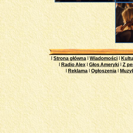
I
Strona główna
I
Wiadomości
I
Kultu
I
Radio Alex
I
Głos Ameryki
I
Z pe
I
Reklama
I
Ogłoszenia
I
Muzy