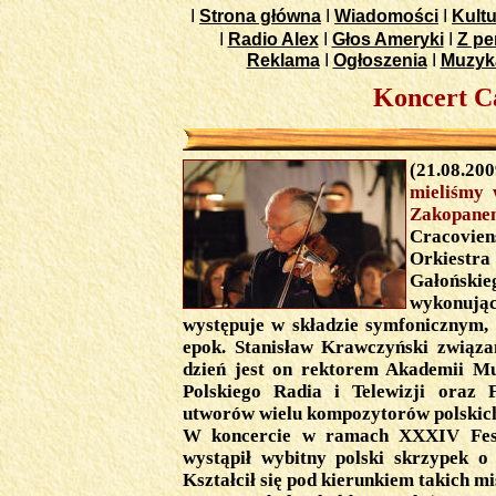
I
Strona główna
I
Wiadomości
I
Kultu
I
Radio Alex
I
Głos Ameryki
I
Z pe
Reklama
I
Ogłoszenia
I
Muzyk
Koncert Ca
(21.08.200
mieliśmy 
Zakopa
Cracovie
Orkiestr
Gałońskie
wykonując
występuje w składzie symfonicznym
epok. Stanisław Krawczyński związa
dzień jest on rektorem Akademii M
Polskiego Radia i Telewizji oraz 
utworów wielu kompozytorów polskic
W koncercie w ramach XXXIV Fest
wystąpił wybitny polski skrzypek o
Kształcił się pod kierunkiem takich mi