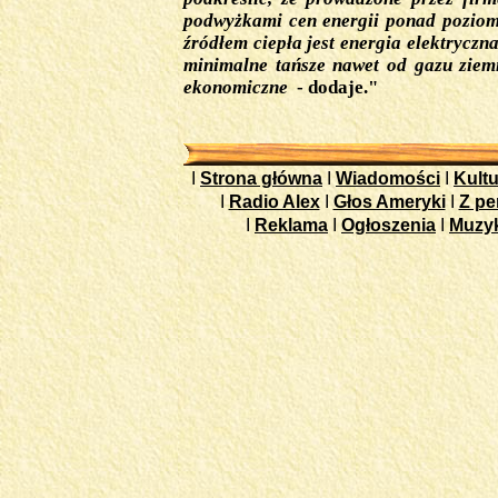
podwyżkami cen energii ponad poziom 
źródłem ciepła jest energia elektryczn
minimalne tańsze nawet od gazu ziemne
ekonomiczne
- dodaje."
I
Strona główna
I
Wiadomości
I
Kultu
I
Radio Alex
I
Głos Ameryki
I
Z pe
I
Reklama
I
Ogłoszenia
I
Muzy