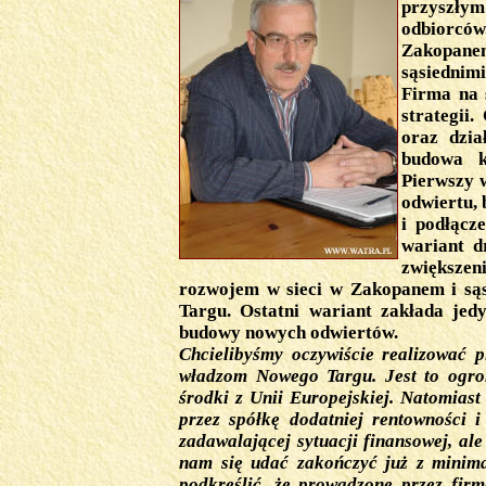
przyszłym
odbiorców
Zakopanem
sąsiednim
Firma na 
strategii
oraz dzia
budowa k
Pierwszy 
odwiertu, 
i podłącz
wariant d
zwiększe
rozwojem w sieci w Zakopanem i są
Targu. Ostatni wariant zakłada jedy
budowy nowych odwiertów.
Chcielibyśmy oczywiście realizować p
władzom Nowego Targu. Jest to ogro
środki z Unii Europejskiej. Natomias
przez spółkę dodatniej rentowności i
zadawalającej sytuacji finansowej, ale
nam się udać zakończyć już z minima
podkreślić, że prowadzone przez firm