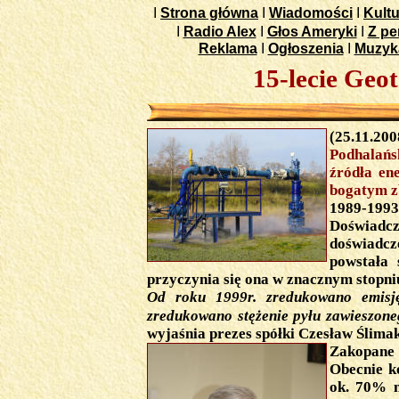
I
Strona główna
I
Wiadomości
I
Kultu
I
Radio Alex
I
Głos Ameryki
I
Z pe
Reklama
I
Ogłoszenia
I
Muzyk
15-lecie Geo
(25.11.200
Podhalańs
źródła en
bogatym z
1989-1993
Doświadc
doświadcz
powstała 
przyczynia się ona w znacznym stopni
Od roku 1999r. zredukowano emis
zredukowano stężenie pyłu zawieszon
wyjaśnia prezes spółki Czesław Ślimak
Zakopane 
Obecnie k
ok. 70% m