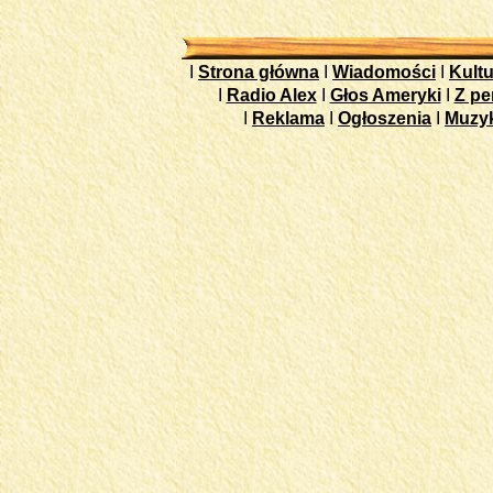
I
Strona główna
I
Wiadomości
I
Kultu
I
Radio Alex
I
Głos Ameryki
I
Z pe
I
Reklama
I
Ogłoszenia
I
Muzy