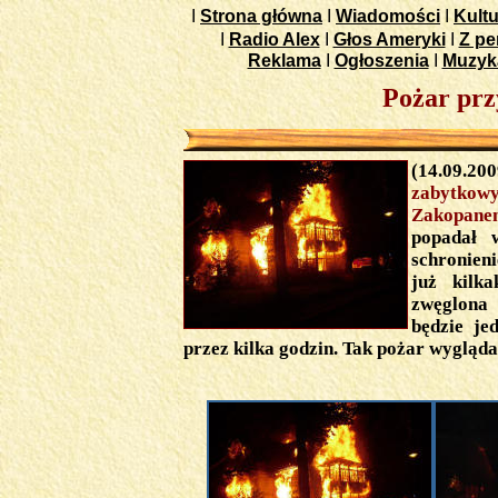
I
Strona główna
I
Wiadomości
I
Kultu
I
Radio Alex
I
Głos Ameryki
I
Z pe
Reklama
I
Ogłoszenia
I
Muzyk
Pożar przy
(14.09.200
zabytkow
Zakopan
popadał 
schronien
już kilka
zwęglona 
będzie je
przez kilka godzin. Tak pożar wyglądał