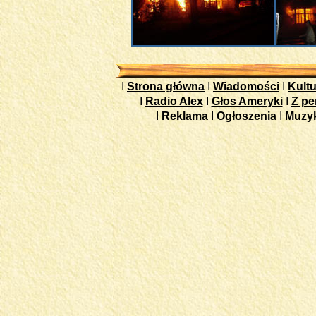
I
Strona główna
I
Wiadomości
I
Kultu
I
Radio Alex
I
Głos Ameryki
I
Z pe
I
Reklama
I
Ogłoszenia
I
Muzy