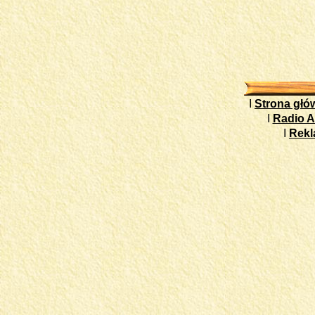
I
Strona głó
I
Radio A
I
Rek