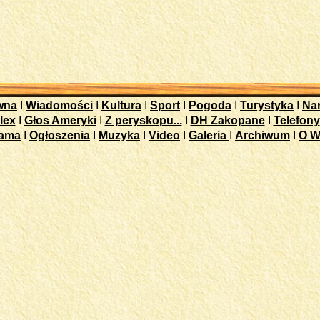
wna
I
Wiadomości
I
Kultura
I
Sport
I
Pogoda
I
Turystyka
I
Nar
lex
I
Głos Ameryki
I
Z peryskopu...
I
DH Zakopane
I
Telefony
lama
I
Ogłoszenia
I
Muzyka
I
Video
I
Galeria
I
Archiwum
I
O W