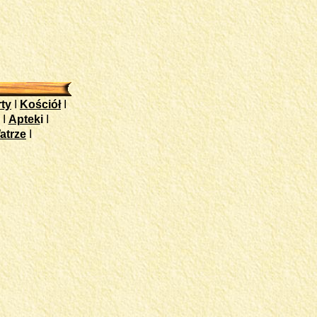
ty
I
Kościół
I
I
Aptek
i
I
atrze
I