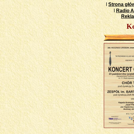
I
Strona głó
I
Radio A
Rekl
Ko