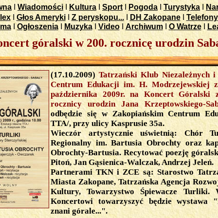
wna
I
Wiadomości
I
Kultura
I
Sport
I
Pogoda
I
Turystyka
I
Nar
lex
I
Głos Ameryki
I
Z peryskopu...
I
DH Zakopane
I
Telefony
ama
I
Ogłoszenia
I
Muzyka
I
Video
I
Archiwum
I
O Watrze
I
Le
ncert góralski w 200. rocznicę urodzin Sab
(17.10.2009)
Tatrzański Klub Niezależnych i
Centrum Edukacji im. H. Modrzejewskiej z
października 2009r. na Koncert Góralski 
rocznicy urodzin Jana Krzeptowskiego-Sa
odbędzie się w Zakopiańskim Centrum Edu
TTA/, przy ulicy Kasprusie 35a.
Wieczór artystycznie uświetnią: Chór Tur
Regionalny im. Bartusia Obrochty oraz ka
Obrochty-Bartusia. Recytować poezję góralsk
Pitoń, Jan Gąsienica-Walczak, Andrzej Jeleń.
Partnerami TKN i ZCE są: Starostwo Tatrz
Miasta Zakopane, Tatrzańska Agencja Rozwoj
Kultury, Towarzystwo Śpiewacze Turliki. 
Koncertowi towarzyszyć będzie wystawa 
znani górale...".