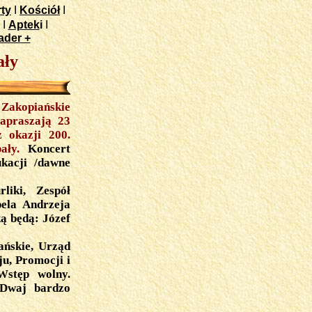
ty
I
Kościół
I
I
Aptek
i
I
ader +
ały
 Zakopiańskie
apraszają 23
z okazji 200.
bały.
Koncert
kacji /dawne
liki, Zespół
pela Andrzeja
ą będą: Józef
ańskie, Urząd
u, Promocji i
Wstęp wolny.
"Dwaj bardzo