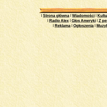
I
Strona główna
I
Wiadomości
I
Kultu
I
Radio Alex
I
Głos Ameryki
I
Z pe
I
Reklama
I
Ogłoszenia
I
Muzy