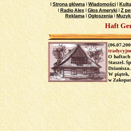
I
Strona główna
I
Wiadomości
I
Kultu
I
Radio Alex
I
Głos Ameryki
I
Z pe
Reklama
I
Ogłoszenia
I
Muzyk
Haft Ge
(06.07.20
tradycyjn
O haftach
Staszel. 
Dzianisza.
W piątek, 
w Zakopa