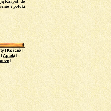
ją Karpat, do
enie i potoki
ty
I
Kościół
I
I
Aptek
i
I
atrze
I