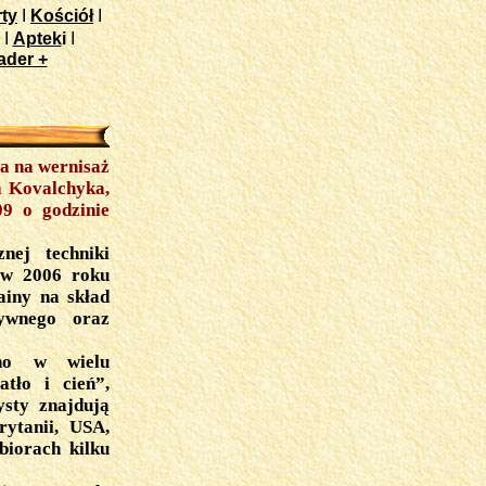
ty
I
Kościół
I
I
Aptek
i
I
ader +
a na wernisaż
a Kovalchyka,
09 o godzinie
nej techniki
 w 2006 roku
ainy na skład
tywnego oraz
ano w wielu
atło i cień”,
ysty znajdują
rytanii, USA,
biorach kilku