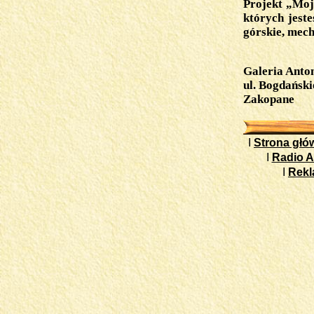
Projekt „Moj
których jest
górskie, mech
Galeria Anto
ul. Bogdańsk
Zakopane
I
Strona głó
I
Radio A
I
Rek