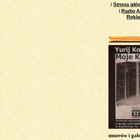
I
Strona głó
I
Radio A
Rekl
muzeów i gale