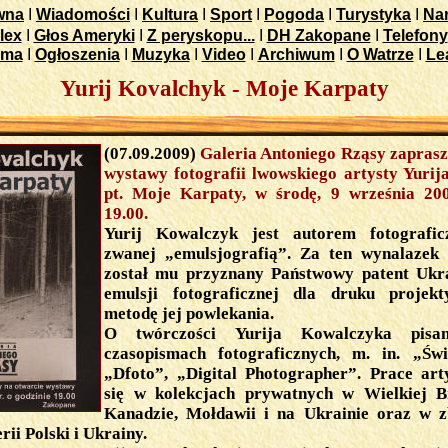
wna
I
Wiadomości
I
Kultura
I
Sport
I
Pogoda
I
Turystyka
I
Nar
lex
I
Głos Ameryki
I
Z peryskopu...
I
DH Zakopane
I
Telefony
ama
I
Ogłoszenia
I
Muzyka
I
Video
I
Archiwum
I
O Watrze
I
Le
Yurij Kovalchyk - Moje Karpaty
(07.09.2009)
Galeria Antoniego Rząsy zaprasz
wystawy fotografii lwowskiego artysty Yurij
pt. Moje Karpaty, w środę, 9 września 20
19.00.
Yurij Kowalczyk jest autorem fotograficz
zwanej „emulsjografią”. Za ten wynalazek
został mu przyznany Państwowy patent Ukr
emulsji fotograficznej dla druku projek
metodę jej powlekania.
O twórczości Yurija Kowalczyka pis
czasopismach fotograficznych, m. in. „Świ
„Dfoto”, „Digital Photographer”. Prace art
się w kolekcjach prywatnych w Wielkiej B
Kanadzie, Mołdawii i na Ukrainie oraz w z
rii Polski i Ukrainy.