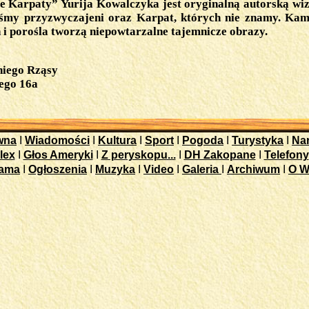
e Karpaty” Yurija Kowalczyka jest oryginalną autorską wiz
eśmy przyzwyczajeni oraz Karpat, których nie znamy. Kami
 i porośla tworzą niepowtarzalne tajemnicze obrazy.
niego Rząsy
iego 16a
wna
I
Wiadomości
I
Kultura
I
Sport
I
Pogoda
I
Turystyka
I
Nar
lex
I
Głos Ameryki
I
Z peryskopu...
I
DH Zakopane
I
Telefony
lama
I
Ogłoszenia
I
Muzyka
I
Video
I
Galeria
I
Archiwum
I
O W