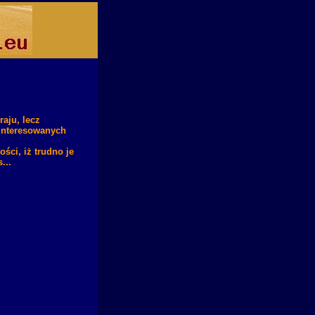
aju, lecz
ainteresowanych
ści, iż trudno je
...