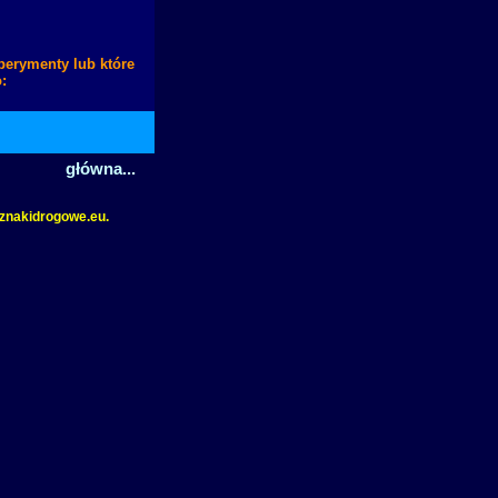
perymenty lub które
:
główna...
.znakidrogowe.eu.