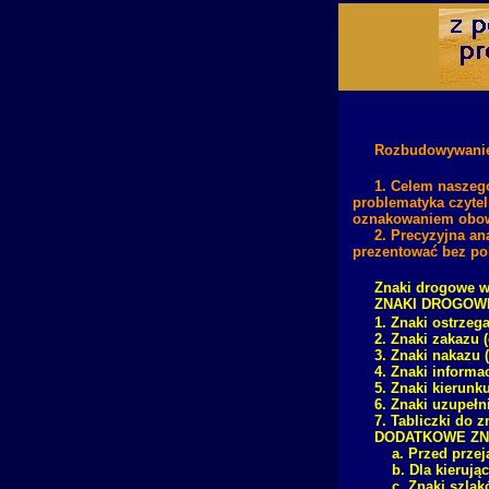
Rozbudowywanie 
1. Celem naszego
problematyka czytel
oznakowaniem obow
2. Precyzyjna an
prezentować bez pok
Znaki drogowe w 
ZNAKI DROGOW
1. Znaki ostrze
2. Znaki zakazu 
3. Znaki nakazu 
4. Znaki informa
5. Znaki kierunk
6. Znaki uzupełn
7. Tabliczki do 
DODATKOWE ZN
a. Przed przeja
b. Dla kierując
c. Znaki szlakó