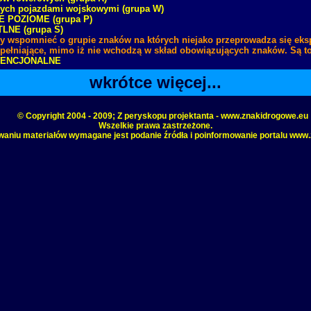
ych pojazdami wojskowymi (grupa W)
 POZIOME (grupa P)
LNE (grupa S)
y wspomnieć o grupie znaków na których niejako przeprowadza się eks
zupełniające, mimo iż nie wchodzą w skład obowiązujących znaków. Są to
WENCJONALNE
wkrótce więcej...
© Copyright 2004 - 2009; Z peryskopu projektanta - www.znakidrogowe.eu
Wszelkie prawa zastrzeżone.
aniu materiałów wymagane jest podanie źródła i poinformowanie portalu www