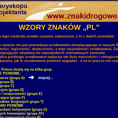
WZORY ZNAKÓW „PL”
tego rozdziału zostało czasowo zawieszone, a to z dwóch powodów:
 serwisu nie jest prezentacja oznakowania obowiązującego w naszym kr
ności, logiczności, skuteczności, a więc racjonalności oznakowania. Z
iązującym odsyłamy do odpowiednich internetowych serwisów.
aliza polskiego oznakowania wykazuje tak duże niescisłości i nielogiczno
azania, jak to oznakowanie powinno wyglądać - a na to jeszcze nie czas
Polsce dzielą się na kilka grup:
E PIONOWE:
więcej...
gawcze (grupa A)
(grupa B)
(grupa C)
cyjne (grupa D)
u i miejscowości (grupa E)
iające (grupa F)
znaków drogowych grupa T)
AKI PIONOWE
zdami kolejowymi (grupa G)
ych tramwajami (grupa AT)
w rowerowych (grupa R)